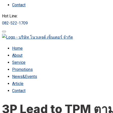
Contact
Hot Line:
082-522-1709
Home
About
Service
Promotions
News&Events
Article
Contact
3P Lead to TPM ตา