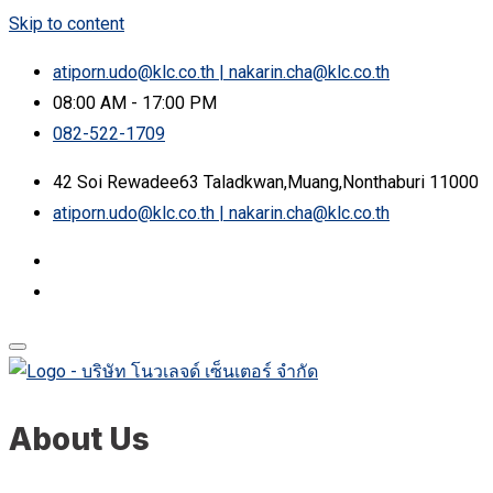
Skip to content
atiporn.udo@klc.co.th | nakarin.cha@klc.co.th
08:00 AM - 17:00 PM
082-522-1709
42 Soi Rewadee63 Taladkwan,Muang,Nonthaburi 11000
atiporn.udo@klc.co.th | nakarin.cha@klc.co.th
About Us